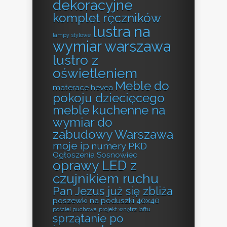
dekoracyjne
komplet ręczników
lustra na
lampy stylowe
wymiar warszawa
lustro z
oświetleniem
Meble do
materace hevea
pokoju dziecięcego
meble kuchenne na
wymiar do
zabudowy Warszawa
moje ip
numery PKD
Ogłoszenia Sosnowiec
oprawy LED z
czujnikiem ruchu
Pan Jezus już się zbliża
poszewki na poduszki 40x40
pościel puchowa
projekt wnętrz loftu
sprzątanie po