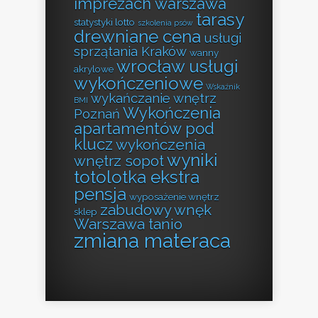
imprezach warszawa
tarasy
statystyki lotto
szkolenia psów
drewniane cena
usługi
sprzątania Kraków
wanny
wrocław usługi
akrylowe
wykończeniowe
Wskaźnik
wykańczanie wnętrz
BMI
Wykończenia
Poznań
apartamentów pod
klucz
wykończenia
wyniki
wnętrz sopot
totolotka ekstra
pensja
wyposażenie wnętrz
zabudowy wnęk
sklep
Warszawa tanio
zmiana materaca