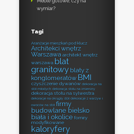
Meble gotowe, czy na
wymiar?
Tagi
Aranżacje mieszkań pod klucz
Architekci wnętrz
Warszawa
architekt wnętrz
blat
warszawa
granitowy
blaty z
BMI
konglomeratów
czyszczenie dywanów
dekoracja na
stół młodych
dekoracja stołu na imieniny
dekoracja stołu na sylwestra
dekoracje na okrągły stół
dekoracje z warzyw i
firmy
owoców na stół
budowlane bielsko
biała i okolice
forniry
modyfikowane
kaloryfery