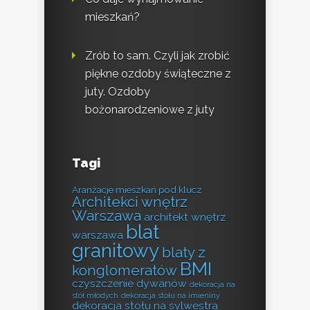
mieszkań?
Zrób to sam. Czyli jak zrobić
piękne ozdoby świąteczne z
juty. Ozdoby
bożonarodzeniowe z juty
Tagi
Aranżacje mieszkań pod klucz
Architekci wnętrz
Warszawa
architekt wnętrz
blat
warszawa
granitowy
blaty z
BMI
konglomeratów
czyszczenie dywanów
dekoracja na
stół młodych
dekoracja stołu na imieniny
dekoracja stołu na sylwestra