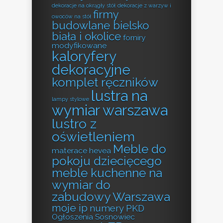
dekoracje na okrągły stół
dekoracje z warzyw i
firmy
owoców na stół
budowlane bielsko
biała i okolice
forniry
modyfikowane
kaloryfery
dekoracyjne
komplet ręczników
lustra na
lampy stylowe
wymiar warszawa
lustro z
oświetleniem
Meble do
materace hevea
pokoju dziecięcego
meble kuchenne na
wymiar do
zabudowy Warszawa
moje ip
numery PKD
Ogłoszenia Sosnowiec