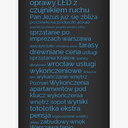
oprawy LED z
czujnikiem ruchu
Pan Jezus już się zbliża
poszewki na poduszki 40x40
pościel puchowa
projekt wnętrz loftu
sprzątanie po
imprezach warszawa
tarasy
statystyki lotto
szkolenia psów
drewniane cena
usługi
sprzątania Kraków
wanny
wrocław usługi
akrylowe
wykończeniowe
Wskaźnik
wykańczanie wnętrz
BMI
Wykończenia
Poznań
apartamentów pod
klucz
wykończenia
wyniki
wnętrz sopot
totolotka ekstra
pensja
wyposażenie wnętrz
zabudowy wnęk
sklep
Warszawa tanio