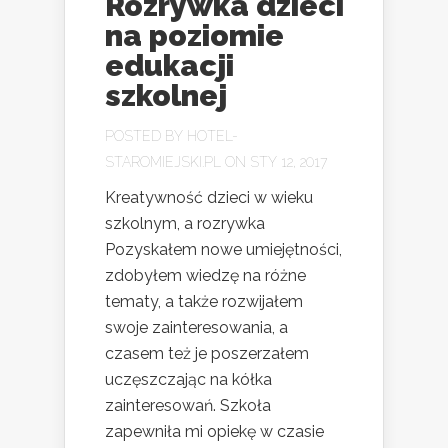
Rozrywka dzieci
na poziomie
edukacji
szkolnej
POSTED BY
HOTEL-
STAROMIEJSKI.PL
ON STY 12, 2017
Kreatywność dzieci w wieku
szkolnym, a rozrywka
Pozyskałem nowe umiejętności,
zdobyłem wiedzę na różne
tematy, a także rozwijałem
swoje zainteresowania, a
czasem też je poszerzałem
uczęszczając na kółka
zainteresowań. Szkoła
zapewniła mi opiekę w czasie