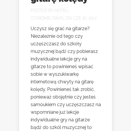
POSTED BY
HOTEL-
STAROMIEJSKI.PL
ON CZE 20, 2017
Uczysz się grać na gitarze?
Niezależnie od tego czy
uczęszczasz do szkoły
muzycznej bądź czy pobierasz
indywidualne lekcje gry na
gitarze to powinieneś wpisać
sobie w wyszukiwarkę
internetową chwyty na gitarę
kolędy. Powinieneś tak zrobić,
ponieważ obojętnie czy jesteś
samoukiem czy uczęszczasz na
wspomniane już lekcje
indywidualne gry na gitarze
bądź do szkól muzycznej to