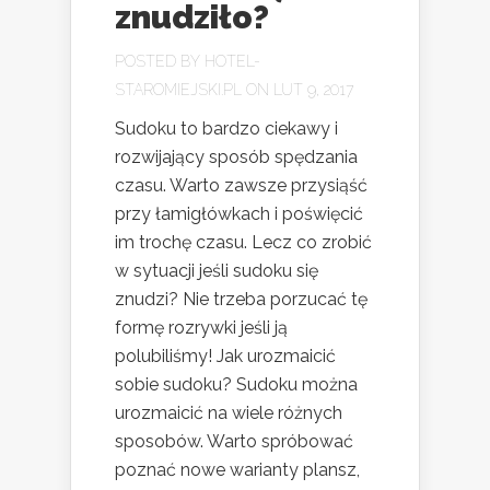
znudziło?
POSTED BY
HOTEL-
STAROMIEJSKI.PL
ON LUT 9, 2017
Sudoku to bardzo ciekawy i
rozwijający sposób spędzania
czasu. Warto zawsze przysiąść
przy łamigłówkach i poświęcić
im trochę czasu. Lecz co zrobić
w sytuacji jeśli sudoku się
znudzi? Nie trzeba porzucać tę
formę rozrywki jeśli ją
polubiliśmy! Jak urozmaicić
sobie sudoku? Sudoku można
urozmaicić na wiele różnych
sposobów. Warto spróbować
poznać nowe warianty plansz,