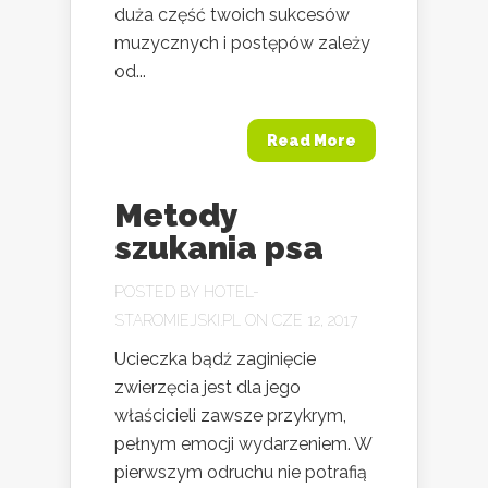
duża część twoich sukcesów
muzycznych i postępów zależy
od...
Read More
Metody
szukania psa
POSTED BY
HOTEL-
STAROMIEJSKI.PL
ON CZE 12, 2017
Ucieczka bądź zaginięcie
zwierzęcia jest dla jego
właścicieli zawsze przykrym,
pełnym emocji wydarzeniem. W
pierwszym odruchu nie potrafią