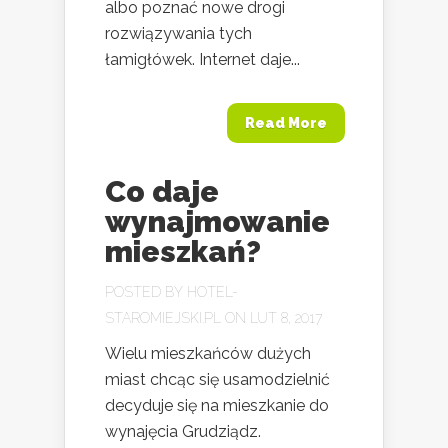
albo poznać nowe drogi
rozwiązywania tych
łamigłówek. Internet daje...
Read More
Co daje
wynajmowanie
mieszkań?
POSTED BY
HOTEL-
STAROMIEJSKI.PL
ON LUT 8, 2017
Wielu mieszkańców dużych
miast chcąc się usamodzielnić
decyduje się na mieszkanie do
wynajęcia Grudziądz.