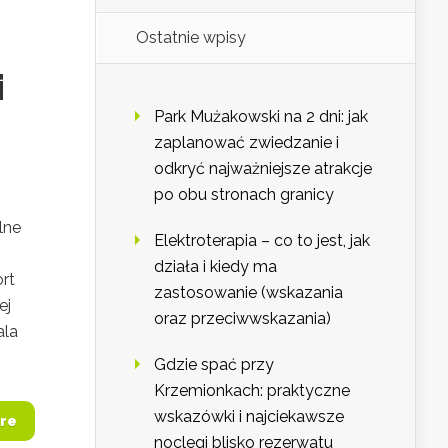
Ostatnie wpisy
i
Park Mużakowski na 2 dni: jak
zaplanować zwiedzanie i
odkryć najważniejsze atrakcje
po obu stronach granicy
lne
Elektroterapia – co to jest, jak
działa i kiedy ma
ort
zastosowanie (wskazania
ej
oraz przeciwwskazania)
ala
Gdzie spać przy
Krzemionkach: praktyczne
wskazówki i najciekawsze
re
noclegi blisko rezerwatu