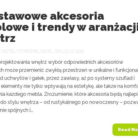
stawowe akcesoria
owe i trendy w aranżacj
trz
Y
HOTEL-STAROMIEJSKI.PL
ON LIS 17, 2025
rojektowania wnętrz wybór odpowiednich akcesoriów
 może przemienić zwykłą przestrzeń w unikalne i funkcjona
d uchwytów i gałek, przez zawiasy, aż po systemy szuflad i
 elementy nie tylko wpływają na estetykę, ale także na komf
ia każdego mebla. Zrozumienie, które akcesoria będą najlepi
do stylu wnętrza – od rustykalnego po nowoczesny – pozw
ie spójnych i...
Read Mo