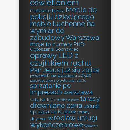
oświetleniem
Meble do
materace hevea
pokoju dziecięcego
meble kuchenne na
wymiar do
zabudowy Warszawa
moje ip
numery PKD
Ogłoszenia Sosnowiec
oprawy LED z
czujnikiem ruchu
Pan Jezus już się zbliża
poszewki na poduszki 40x40
pościel puchowa
projekt wnętrz loftu
sprzątanie po
imprezach warszawa
tarasy
statystyki lotto
szkolenia psów
drewniane cena
usługi
sprzątania Kraków
wanny
wrocław usługi
akrylowe
wykończeniowe
Wskaźnik