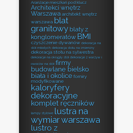
Aranżacje mieszkań pod klucz
Architekci wnętrz
Warszawa
architekt wnętrz
blat
warszawa
granitowy
blaty z
BMI
konglomeratów
czyszczenie dywanów
dekoracja na
stół młodych
dekoracja stołu na imieniny
dekoracja stołu na sylwestra
dekoracje na okrągły stół
dekoracje z warzyw i
firmy
owoców na stół
budowlane bielsko
biała i okolice
forniry
modyfikowane
kaloryfery
dekoracyjne
komplet ręczników
lustra na
lampy stylowe
wymiar warszawa
lustro z