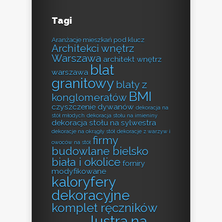
Tagi
Aranżacje mieszkań pod klucz
Architekci wnętrz
Warszawa
architekt wnętrz
blat
warszawa
granitowy
blaty z
BMI
konglomeratów
czyszczenie dywanów
dekoracja na
stół młodych
dekoracja stołu na imieniny
dekoracja stołu na sylwestra
dekoracje na okrągły stół
dekoracje z warzyw i
firmy
owoców na stół
budowlane bielsko
biała i okolice
forniry
modyfikowane
kaloryfery
dekoracyjne
komplet ręczników
lustra na