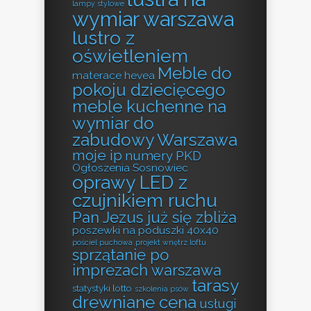
lampy stylowe
wymiar warszawa
lustro z
oświetleniem
Meble do
materace hevea
pokoju dziecięcego
meble kuchenne na
wymiar do
zabudowy Warszawa
moje ip
numery PKD
Ogłoszenia Sosnowiec
oprawy LED z
czujnikiem ruchu
Pan Jezus już się zbliża
poszewki na poduszki 40x40
pościel puchowa
projekt wnętrz loftu
sprzątanie po
imprezach warszawa
tarasy
statystyki lotto
szkolenia psów
drewniane cena
usługi