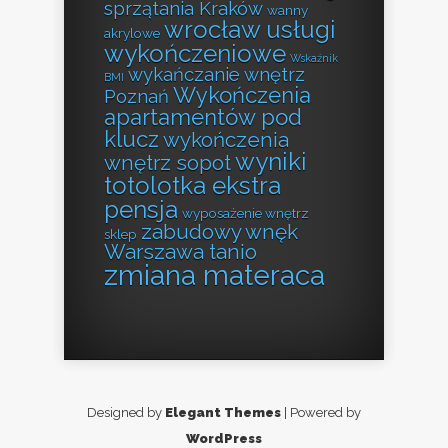
sprzątania Kraków
wanny
wrocław usługi
akrylowe
wykończeniowe
Wskaźnik
wykańczanie wnętrz
BMI
Wykończenia
Poznań
apartamentów pod
klucz
wykończenia
wyniki
wnętrz sopot
totolotka ekstra
pensja
wyposażenie wnętrz
zabudowy wnęk
sklep
Warszawa tanio
zmiana materaca
Designed by
Elegant Themes
| Powered by
WordPress