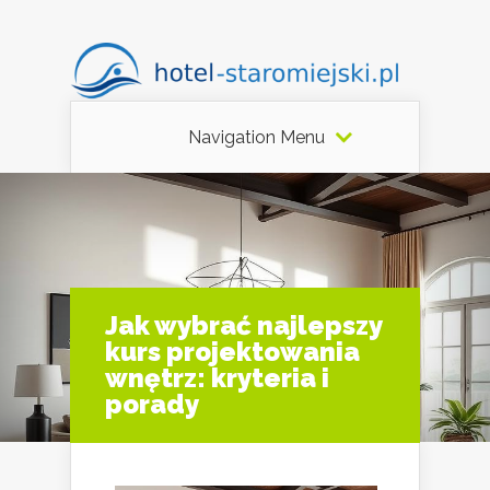
Navigation Menu
Jak wybrać najlepszy
kurs projektowania
wnętrz: kryteria i
porady