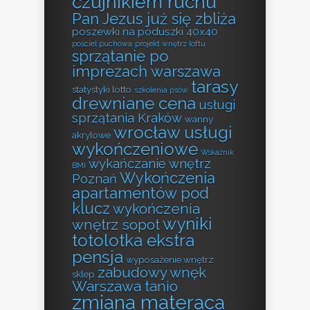
czujnikiem ruchu
Pan Jezus już się zbliża
poszewki na poduszki 40x40
pościel puchowa
projekt wnętrz loftu
sprzątanie po
imprezach warszawa
tarasy
statystyki lotto
szkolenia psów
drewniane cena
usługi
sprzątania Kraków
wanny
wrocław usługi
akrylowe
wykończeniowe
Wskaźnik
wykańczanie wnętrz
BMI
Wykończenia
Poznań
apartamentów pod
klucz
wykończenia
wyniki
wnętrz sopot
totolotka ekstra
pensja
wyposażenie wnętrz
zabudowy wnęk
sklep
Warszawa tanio
zmiana materaca