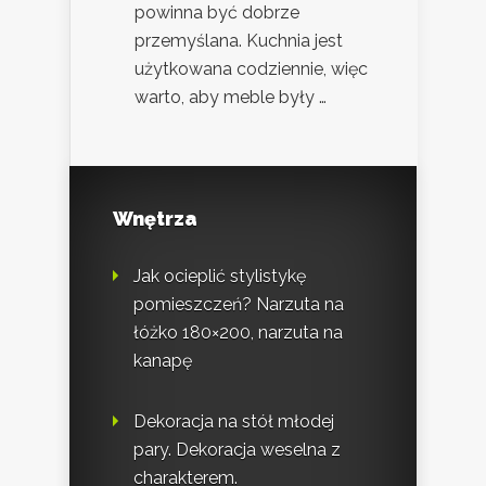
powinna być dobrze
przemyślana. Kuchnia jest
użytkowana codziennie, więc
warto, aby meble były …
Wnętrza
Jak ocieplić stylistykę
pomieszczeń? Narzuta na
łóżko 180×200, narzuta na
kanapę
Dekoracja na stół młodej
pary. Dekoracja weselna z
charakterem.