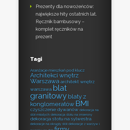
Prezenty dla nowożeńców:
największe hity ostatnich lat.
Ręcznik bambusowy –
komplet ręczników na
prezent
Tagi
Aranżacje mieszkań pod klucz
Architekci wnętrz
Warszawa
architekt wnętrz
blat
warszawa
granitowy
blaty z
BMI
konglomeratów
czyszczenie dywanów
dekoracja na
stół młodych
dekoracja stołu na imieniny
dekoracja stołu na sylwestra
dekoracje na okrągły stół
dekoracje z warzyw i
firmy