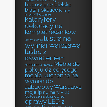
owoców na stół
budowlane bielsko
biała i okolice
forniry
modyfikowane
kaloryfery
dekoracyjne
komplet ręczników
lustra na
lampy stylowe
wymiar warszawa
lustro z
oświetleniem
Meble do
materace hevea
pokoju dziecięcego
meble kuchenne na
wymiar do
zabudowy Warszawa
moje ip
numery PKD
Ogłoszenia Sosnowiec
oprawy LED z