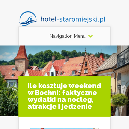
Navigation Menu
Ile kosztuje weekend
w Bochni: faktyczne
wydatki na nocleg,
atrakcje i jedzenie