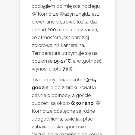
pociągiem do miejsca noclegu.
W Komorze Ważyn znajdziesz
drewniane piętrowe łóżka dla
ponad 200 osób, co oznacza,
że atmosfera jest bardziej
zbiorowa niż kameralna.
Temperatura utrzymuje się na
poziomie
15-17°C
, a wilgotność
wynosi około
70%
.
Twój pobyt trwa około
13-15
godzin
, a po zmroku światła
gaśnie o północy, a goście
budzeni są około
6:30 rano
. W
Komorze dostępne są różne
udogodnienia, takie jak plac
zabaw, boisko sportowe
(aktualnie w remoncie do końca