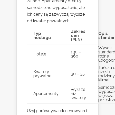
za noc. Apartamenty oferują
samodzielne wyposażenie, ale
ich ceny są zazwyczaj wyższe
od kwater prywatnych.
Zakres
Typ
Opis
cen
noclegu
standa
(PLN)
Wysoki
130 –
standard
Hotele
360
różne
udogodn
Tańsza o
Kwatery
często
30 – 35
prywatne
rodzinny
klimat
Samodzi
wyższe
wyposaż
Apartamenty
niż
większa
kwatery
przestrz
Użyj porównywarek cenowych i