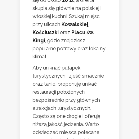
się od około
20 zł
, a oferta
skupia się głównie na polskiej i
włoskiej kuchni. Szukaj miejsc
przy ulicach
Kowalskiej
,
Kościuszki
oraz
Placu św.
Kingi
, gdzie znajdziesz
popularne potrawy oraz lokalny
klimat.
Aby uniknąć pułapek
turystycznych i zjeść smacznie
oraz tanio, proponuję unikać
restauracji położonych
bezpośrednio przy głównych
atrakcjach turystycznych.
Często są one drogie i oferują
niższą jakość jedzenia. Warto
odwiedzać miejsca polecane