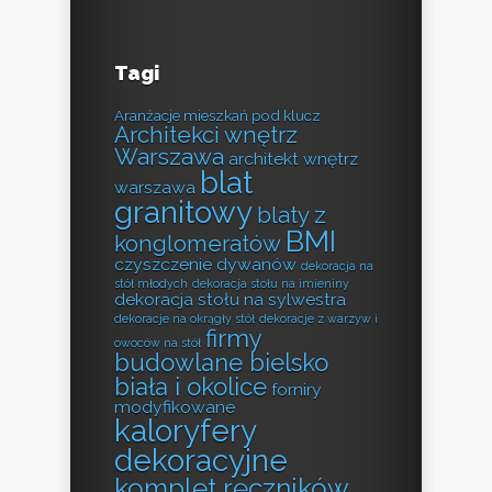
Tagi
Aranżacje mieszkań pod klucz
Architekci wnętrz
Warszawa
architekt wnętrz
blat
warszawa
granitowy
blaty z
BMI
konglomeratów
czyszczenie dywanów
dekoracja na
stół młodych
dekoracja stołu na imieniny
dekoracja stołu na sylwestra
dekoracje na okrągły stół
dekoracje z warzyw i
firmy
owoców na stół
budowlane bielsko
biała i okolice
forniry
modyfikowane
kaloryfery
dekoracyjne
komplet ręczników