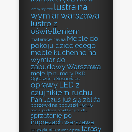
lustra na
lampy stylowe
wymiar warszawa
lustro z
oświetleniem
Meble do
materace hevea
pokoju dziecięcego
meble kuchenne na
wymiar do
zabudowy Warszawa
moje ip
numery PKD
Ogłoszenia Sosnowiec
oprawy LED z
czujnikiem ruchu
Pan Jezus już się zbliża
poszewki na poduszki 40x40
pościel puchowa
projekt wnętrz loftu
sprzątanie po
imprezach warszawa
tarasy
statystyki lotto
szkolenia psów