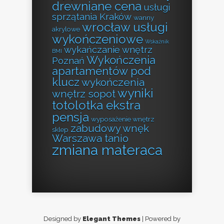
drewniane cena
usługi
sprzątania Kraków
wanny
wrocław usługi
akrylowe
wykończeniowe
Wskaźnik
wykańczanie wnętrz
BMI
Wykończenia
Poznań
apartamentów pod
klucz
wykończenia
wyniki
wnętrz sopot
totolotka ekstra
pensja
wyposażenie wnętrz
zabudowy wnęk
sklep
Warszawa tanio
zmiana materaca
Designed by
Elegant Themes
| Powered by