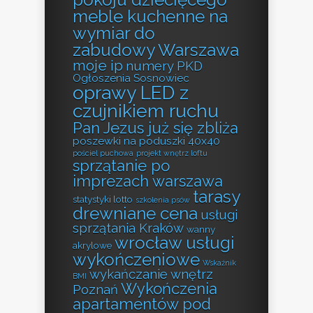
meble kuchenne na
wymiar do
zabudowy Warszawa
moje ip
numery PKD
Ogłoszenia Sosnowiec
oprawy LED z
czujnikiem ruchu
Pan Jezus już się zbliża
poszewki na poduszki 40x40
pościel puchowa
projekt wnętrz loftu
sprzątanie po
imprezach warszawa
tarasy
statystyki lotto
szkolenia psów
drewniane cena
usługi
sprzątania Kraków
wanny
wrocław usługi
akrylowe
wykończeniowe
Wskaźnik
wykańczanie wnętrz
BMI
Wykończenia
Poznań
apartamentów pod