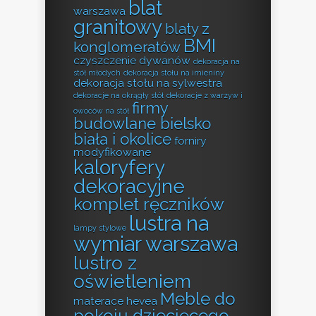
blat
warszawa
granitowy
blaty z
BMI
konglomeratów
czyszczenie dywanów
dekoracja na
stół młodych
dekoracja stołu na imieniny
dekoracja stołu na sylwestra
dekoracje na okrągły stół
dekoracje z warzyw i
firmy
owoców na stół
budowlane bielsko
biała i okolice
forniry
modyfikowane
kaloryfery
dekoracyjne
komplet ręczników
lustra na
lampy stylowe
wymiar warszawa
lustro z
oświetleniem
Meble do
materace hevea
pokoju dziecięcego