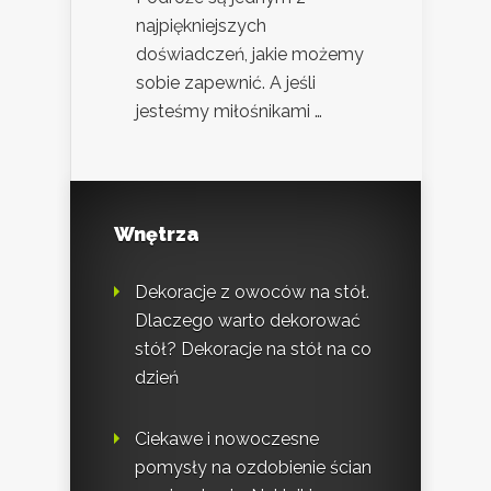
najpiękniejszych
doświadczeń, jakie możemy
sobie zapewnić. A jeśli
jesteśmy miłośnikami …
Wnętrza
Dekoracje z owoców na stół.
Dlaczego warto dekorować
stół? Dekoracje na stół na co
dzień
Ciekawe i nowoczesne
pomysły na ozdobienie ścian