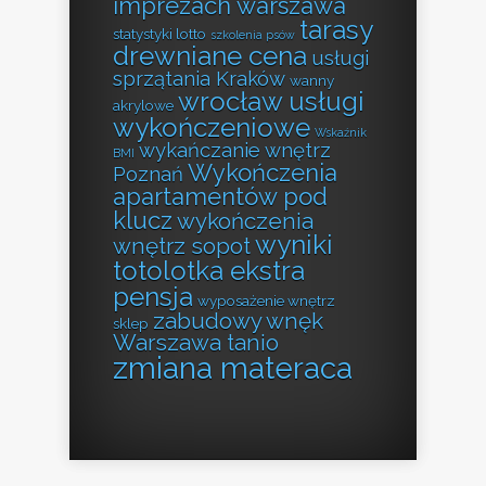
imprezach warszawa
tarasy
statystyki lotto
szkolenia psów
drewniane cena
usługi
sprzątania Kraków
wanny
wrocław usługi
akrylowe
wykończeniowe
Wskaźnik
wykańczanie wnętrz
BMI
Wykończenia
Poznań
apartamentów pod
klucz
wykończenia
wyniki
wnętrz sopot
totolotka ekstra
pensja
wyposażenie wnętrz
zabudowy wnęk
sklep
Warszawa tanio
zmiana materaca