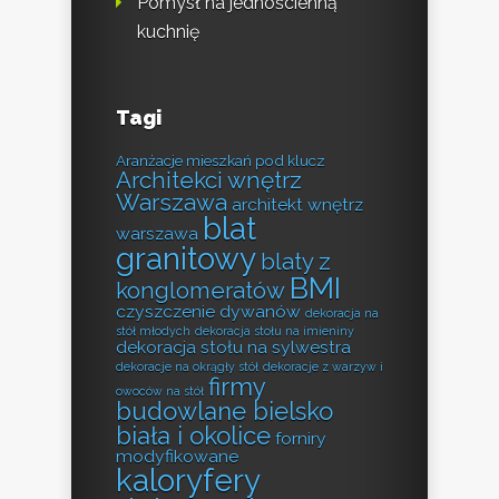
Pomysł na jednościenną
kuchnię
Tagi
Aranżacje mieszkań pod klucz
Architekci wnętrz
Warszawa
architekt wnętrz
blat
warszawa
granitowy
blaty z
BMI
konglomeratów
czyszczenie dywanów
dekoracja na
stół młodych
dekoracja stołu na imieniny
dekoracja stołu na sylwestra
dekoracje na okrągły stół
dekoracje z warzyw i
firmy
owoców na stół
budowlane bielsko
biała i okolice
forniry
modyfikowane
kaloryfery