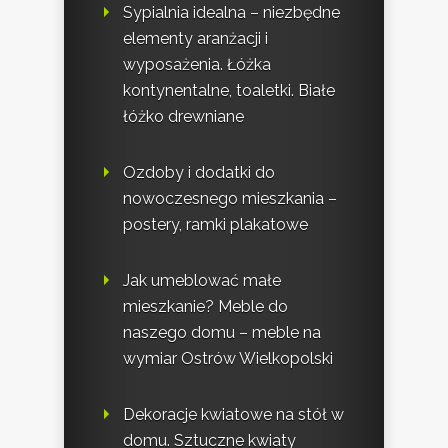
Sypialnia idealna – niezbędne
elementy aranżacji i
wyposażenia. Łóżka
kontynentalne, toaletki. Białe
łóżko drewniane
Ozdoby i dodatki do
nowoczesnego mieszkania –
postery, ramki plakatowe
Jak umeblować małe
mieszkanie? Meble do
naszego domu – meble na
wymiar Ostrów Wielkopolski
Dekoracje kwiatowe na stół w
domu. Sztuczne kwiaty