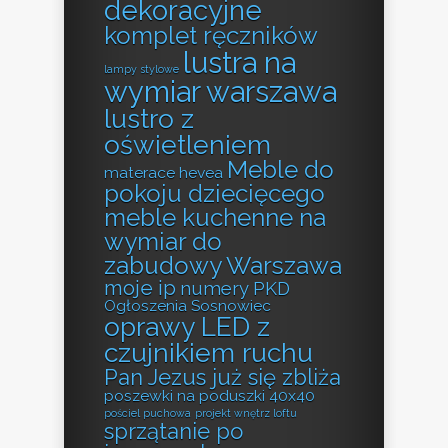
dekoracyjne
komplet ręczników
lustra na
lampy stylowe
wymiar warszawa
lustro z
oświetleniem
Meble do
materace hevea
pokoju dziecięcego
meble kuchenne na
wymiar do
zabudowy Warszawa
moje ip
numery PKD
Ogłoszenia Sosnowiec
oprawy LED z
czujnikiem ruchu
Pan Jezus już się zbliża
poszewki na poduszki 40x40
pościel puchowa
projekt wnętrz loftu
sprzątanie po