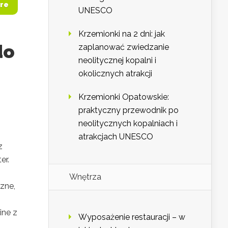
re
UNESCO
Krzemionki na 2 dni: jak
do
zaplanować zwiedzanie
neolitycznej kopalni i
okolicznych atrakcji
Krzemionki Opatowskie:
praktyczny przewodnik po
neolitycznych kopalniach i
atrakcjach UNESCO
z
er.
Wnętrza
zne,
ine z
Wyposażenie restauracji – w