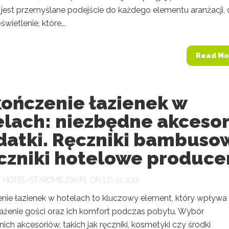
jest przemyślane podejście do każdego elementu aranżacji,
wietlenie, które...
Read Mo
ończenie łazienek w
elach: niezbędne akcesor
odatki. Ręczniki bambuso
ęczniki hotelowe produce
Y
HOTEL-STAROMIEJSKI.PL
ON LIS 11, 2017
ie łazienek w hotelach to kluczowy element, który wpływa
ażenie gości oraz ich komfort podczas pobytu. Wybór
ch akcesoriów, takich jak ręczniki, kosmetyki czy środki