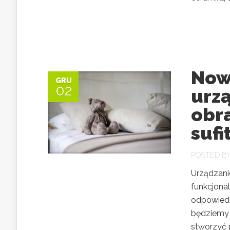
Nowo
GRU
02
urzą
obra
suf
POSTED B
Urządzanie
funkcjona
odpowiedn
będziemy 
stworzyć p