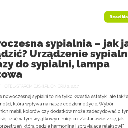
Read Mo
czesna sypialnia – jak j
dzić? Urządzenie sypialn
zy do sypialni, lampa
itowa
Y
HOTEL-STAROMIEJSKI.PL
ON GRU 2, 2017
 nowoczesnej sypialni to nie tylko kwestia estetyki, ale takż
lności, która wpływa na nasze codzienne życie. Wybór
ich mebli, kolorów czy dodatków może zadecydować o tym
się czuć w tym wyjątkowym miejscu. Zastanawiasz się, jak
rzestrzeń, która będzie harmonijna i sprzyjająca relaksowi?