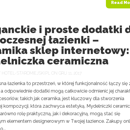
Read Mo
anckie i proste dodatki 
czesnej łazienki –
amika sklep internetowy:
elniczka ceramiczna
Y
HOTEL-STAROMIEJSKI.PL
ON GRU 11, 2017
 łazienka to przestrzeń, w której funkcjonalność łączy się 
 a odpowiednie dodatki mogą całkowicie odmienić jej charakt
soriów, takich jak ceramika, jest kluczowy dla stworzenia
ej kompozycji, która zachwyca estetyką. Mydelniczki ceramic
arówno rolę praktyczną, jak i dekoracyjną, mogą stać się
m elementem designerowym w Twojej łazience. Zakupy onl
...