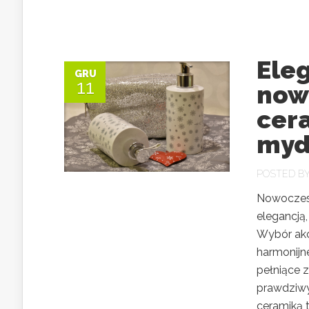
Eleg
GRU
11
nowo
cer
myd
POSTED B
Nowoczesna
elegancją,
Wybór akce
harmonijn
pełniące z
prawdziwy
ceramiką to