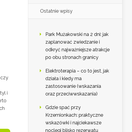
Ostatnie wpisy
Park Mużakowski na 2 dni: jak
zaplanować zwiedzanie i
odkryć najważniejsze atrakcje
po obu stronach granicy
Elektroterapia – co to jest, jak
 czy
działa i kiedy ma
zastosowanie (wskazania
yl i
oraz przeciwwskazania)
rto
Gdzie spać przy
ych
Krzemionkach: praktyczne
wskazówki i najciekawsze
noclegi blisko rezerwatu