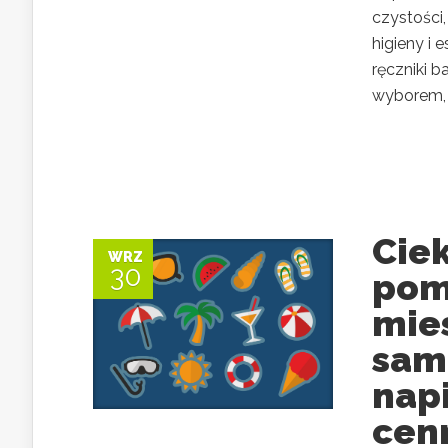
czystości
higieny i 
ręczniki 
wyborem, 
Cie
WRZ
30
pom
mies
sam
napi
cen