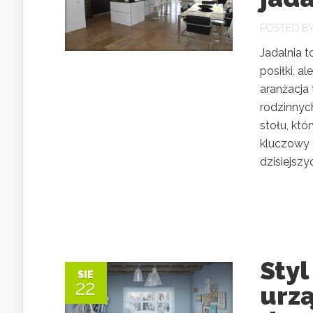
POSTED B
Jadalnia 
posiłki, 
aranżacja
rodzinnyc
stołu, któ
kluczowy 
dzisiejszy
Styl
SIE
22
urzą