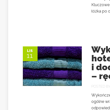
Kluczowe 
łóżka po oś
Wyk
LIS
11
hot
i d
– r
POSTED B
Wykończen
ogólne wr
odpowiedni