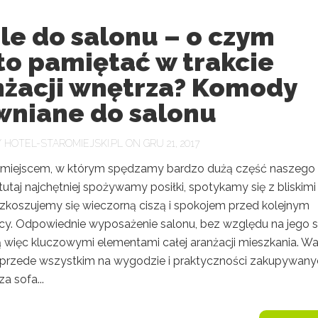
le do salonu – o czym
to pamiętać w trakcie
nżacji wnętrza? Komody
wniane do salonu
Y
HOTEL-STAROMIEJSKI.PL
ON GRU 21, 2017
t miejscem, w którym spędzamy bardzo dużą część naszego
tutaj najchętniej spożywamy posiłki, spotykamy się z bliskimi
zkoszujemy się wieczorną ciszą i spokojem przed kolejnym
cy. Odpowiednie wyposażenie salonu, bez względu na jego st
ą więc kluczowymi elementami całej aranżacji mieszkania. Wa
ę przede wszystkim na wygodzie i praktyczności zakupywan
a sofa...