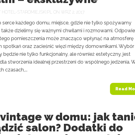
Y
HOTEL-STAROMIEJSKI.PL
ON WRZ 2, 2017
to serce każdego domu, miejsce, gdzie nie tylko spożywamy
ale także dzielimy się ważnymi chwilami i rozmowami. Odpowi
 tego pomieszczenia może znacząco wpłynąć na atmosferę
h spotkań oraz zacieśnić więzi między domownikami. Wybór
ry będzie nie tylko funkcjonalny, ale również estetyczny, jest
dla stworzenia idealnej przestrzeni do wspólnego jedzenia. 
ch czasach,...
Read Mo
 vintage w domu: jak tan
dzić salon? Dodatki do