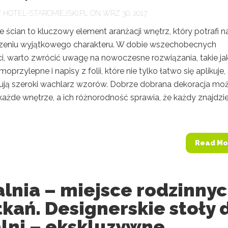
Y
HOTEL-STAROMIEJSKI.PL
ON WRZ 30, 2017
 ścian to kluczowy element aranżacji wnętrz, który potrafi 
eniu wyjątkowego charakteru. W dobie wszechobecnych
i, warto zwrócić uwagę na nowoczesne rozwiązania, takie ja
moprzylepne i napisy z folii, które nie tylko łatwo się aplikuje,
rują szeroki wachlarz wzorów. Dobrze dobrana dekoracja mo
każde wnętrze, a ich różnorodność sprawia, że każdy znajdzi
Read Mo
lnia – miejsce rodzinny
kań. Designerskie stoły 
alni – ekskluzywne