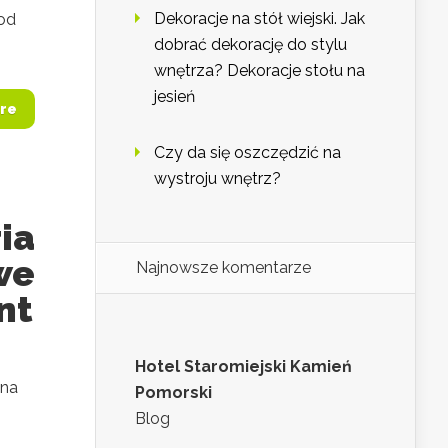
Dekoracje na stół wiejski. Jak
 od
dobrać dekorację do stylu
wnętrza? Dekoracje stołu na
jesień
re
Czy da się oszczędzić na
wystroju wnętrz?
ia
we
Najnowsze komentarze
nt
Hotel Staromiejski Kamień
 na
Pomorski
Blog