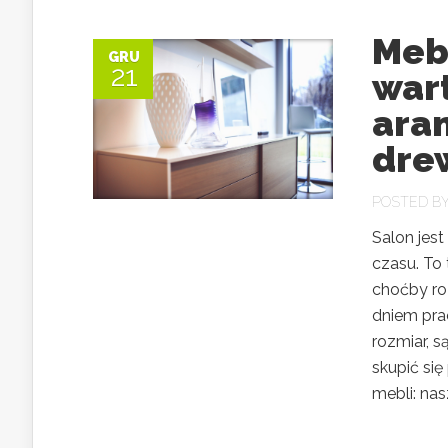
Meb
GRU
21
war
ara
dre
POSTED B
Salon jes
czasu. To 
choćby ro
dniem pra
rozmiar, s
skupić si
mebli: nasz