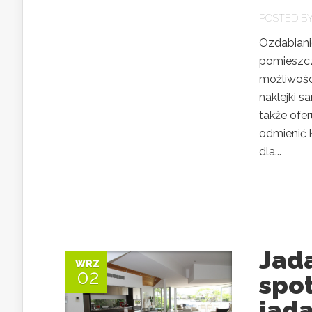
POSTED B
Ozdabianie
pomieszcz
możliwośc
naklejki sa
także ofe
odmienić 
dla...
Jada
WRZ
02
spot
jad