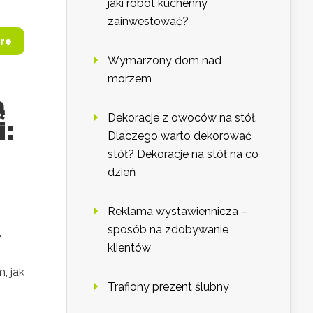
jaki robot kuchenny
zainwestować?
re
Wymarzony dom nad
morzem
ą
Dekoracje z owoców na stół.
i:
Dlaczego warto dekorować
stół? Dekoracje na stół na co
dzień
Reklama wystawiennicza –
sposób na zdobywanie
e
klientów
, jak
Trafiony prezent ślubny