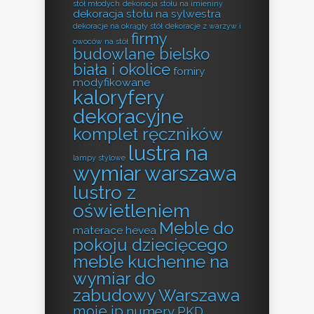
stół młodych
dekoracja stołu na imieniny
dekoracja stołu na sylwestra
dekoracje na okrągły stół
dekoracje z warzyw i
firmy
owoców na stół
budowlane bielsko
biała i okolice
forniry
modyfikowane
kaloryfery
dekoracyjne
komplet ręczników
lustra na
lampy stylowe
wymiar warszawa
lustro z
oświetleniem
Meble do
materace hevea
pokoju dziecięcego
meble kuchenne na
wymiar do
zabudowy Warszawa
moje ip
numery PKD