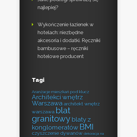
najlepiej?
Wykończenie łazienek w
hotelach: niezbędne
akcesoria i dodatki. Ręczniki
bambusowe – ręczniki
hotelowe producent
Tagi
Aranżacje mieszkań pod klucz
Architekci wnętrz
Warszawa
architekt wnętrz
blat
warszawa
granitowy
blaty z
BMI
konglomeratów
czyszczenie dywanów
dekoracja na