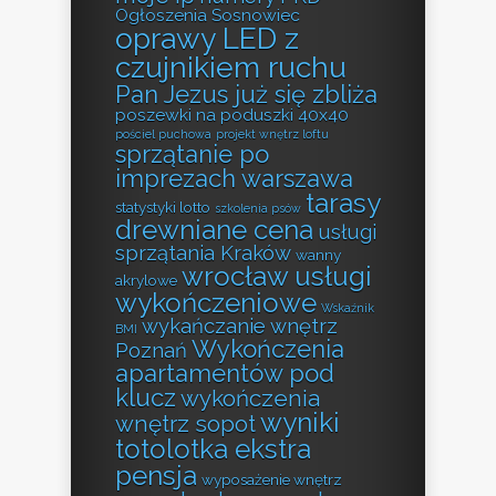
Ogłoszenia Sosnowiec
oprawy LED z
czujnikiem ruchu
Pan Jezus już się zbliża
poszewki na poduszki 40x40
pościel puchowa
projekt wnętrz loftu
sprzątanie po
imprezach warszawa
tarasy
statystyki lotto
szkolenia psów
drewniane cena
usługi
sprzątania Kraków
wanny
wrocław usługi
akrylowe
wykończeniowe
Wskaźnik
wykańczanie wnętrz
BMI
Wykończenia
Poznań
apartamentów pod
klucz
wykończenia
wyniki
wnętrz sopot
totolotka ekstra
pensja
wyposażenie wnętrz