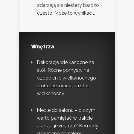
zdarzają się niestety bardzo
często. Może to wynikać …
Wnętrza
Dekoracje wielkanocne na
stół. Różne pomysły na
ozdobienie wielkanocnego
stołu. Dekoracje na stół
wielkanocny
Meble do salonu – o czym
warto pamiętać w trakcie
aranżacji wnętrza? Komody
drewniane do salonu