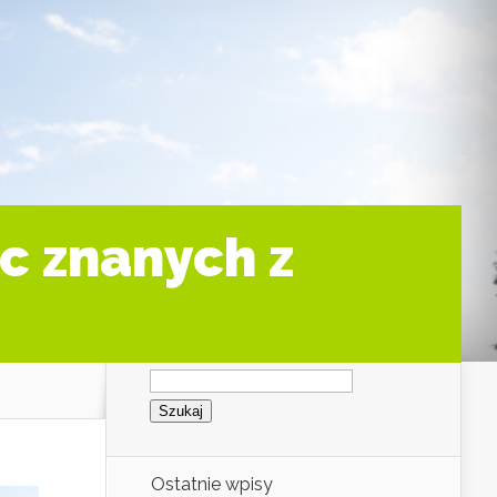
c znanych z
Szukaj:
Ostatnie wpisy