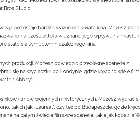
ą w 1927 roku. Możesz również zobaczyć słynne studia filmow
r Bros Studio.
le wciąż pozostaje bardzo ważne dla świata kina. Możesz zob
y nazwano na cześć aktora w uznaniu jego wpływu na miasto i
tóre stało się symbolem niezależnego kina.
znych produkcji. Możesz odwiedzić przepiękne scenerie z
wybrać się na wycieczkę po Londynie, gdzie kręcono wiele film
„Downton Abbey”.
śników filmów wojennych i historycznych. Możesz wybrać si
ono, takich jak „Laureat”, czy też po Budapeszcie, gdzie kręc
znane na całym świecie filmowe scenerie, takie jak kopalnia 