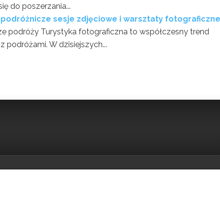
ię do poszerzania...
, podróżnicze sesje zdjęciowe i warsztaty fotograficzn
erze podróży Turystyka fotograficzna to współczesny trend
 podróżami. W dzisiejszych...