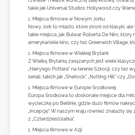
Chinese Theatre, ikoniczną salę kinową, otwart
takie jak Universal Studios Hollywood czy Warne
1. Miejsca filmowe w Nowym Jorku
Nowy Jork to miasto, które stroni od klasyki, a
takie miejsca, jak Bulwar Roberta De Niro, któr
amerykańskie kino, czy też Greenwich Village, k
1. Miejsca filmowe w Wielkiej Brytanii
Z Wielką Brytanią związanych jest wiele klasyc
„Harry’ego Pottera” na terenie Szkocji, czy też 
seriali, takich jak „Sherlock”, „Notting Hill” czy 
1. Miejsca filmowe w Europie Środkowej
Europa Środkowa to doskonałe miejsce dla miło
wycieczkę po Berlinie, gdzie dużo filmów nakręc
„Incepcję”. W naszym kraju również znalazły się 
z „Czterdziestolatka”.
1. Miejsca filmowe w Azji