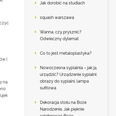
e,
Jak dorobić na studiach
squash warszawa
aczyć
Wanna, czy prysznic?
Odwieczny dylemat
Co to jest metaloplastyka?
ów i
Nowoczesna sypialnia – jak ją
urządzić? Urządzenie sypialni:
obrazy do sypialni, lampa
ę na
sufitowa
ono
Wujek
Dekoracja stołu na Boże
Narodzenie. Jak pięknie
celebrować Boże