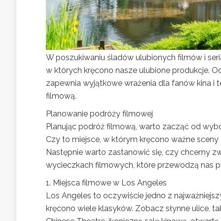
W poszukiwaniu śladów ulubionych filmów i ser
w których kręcono nasze ulubione produkcje. Od 
zapewnia wyjątkowe wrażenia dla fanów kina i t
filmową.
Planowanie podróży filmowej
Planując podróż filmową, warto zacząć od wybo
Czy to miejsce, w którym kręcono ważne sceny 
Następnie warto zastanowić się, czy chcemy zw
wycieczkach filmowych, które przewodzą nas pr
1. Miejsca filmowe w Los Angeles
Los Angeles to oczywiście jedno z najważniejszy
kręcono wiele klasyków. Zobacz słynne ulice, ta