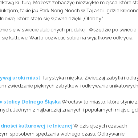
ciekawą kulturą. Możesz zobaczyć niezwykłe miejsca, które st
kcjom, takie jak Park Nong Nooch w Tajlandii, gdzie kręcon
dniowej, które stało się sławne dzięki „Oldboy”.
nie się w świecie ulubionych produkcji. Wszędzie po świecie
ły się kultowe. Warto pozwolić sobie na wyjątkowe odkrycia i
rywaj uroki miast
Turystyka miejska: Zwiedzaj zabytki i odkr
tkim zwiedzanie pięknych zabytków i odkrywanie unikatowyc
w stolicy Dolnego Śląska
Wrocław to miasto, które słynie z
nych. Jednym z najbardziej znanych i popularnych miejsc, gd
ności kulturowej i etnicznej
W dzisiejszych czasach
iejszym sposobem spędzania wolnego czasu. Odkrywanie