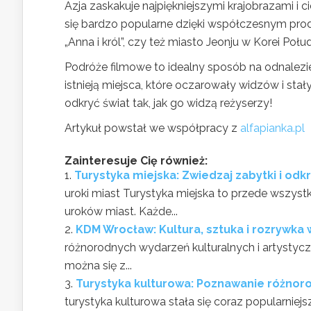
Azja zaskakuje najpiękniejszymi krajobrazami i 
się bardzo popularne dzięki współczesnym produ
„Anna i król”, czy też miasto Jeonju w Korei Połu
Podróże filmowe to idealny sposób na odnalezie
istnieją miejsca, które oczarowały widzów i sta
odkryć świat tak, jak go widzą reżyserzy!
Artykuł powstał we współpracy z
alfapianka.pl
Zainteresuje Cię również:
Turystyka miejska: Zwiedzaj zabytki i odk
uroki miast Turystyka miejska to przede wszys
uroków miast. Każde...
KDM Wrocław: Kultura, sztuka i rozrywka 
różnorodnych wydarzeń kulturalnych i artystycz
można się z...
Turystyka kulturowa: Poznawanie różnorod
turystyka kulturowa stała się coraz popularn