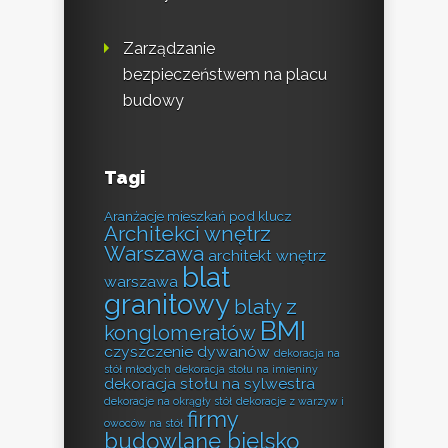
Zarządzanie
bezpieczeństwem na placu
budowy
Tagi
Aranżacje mieszkań pod klucz
Architekci wnętrz
Warszawa
architekt wnętrz
blat
warszawa
granitowy
blaty z
BMI
konglomeratów
czyszczenie dywanów
dekoracja na
stół młodych
dekoracja stołu na imieniny
dekoracja stołu na sylwestra
dekoracje na okrągły stół
dekoracje z warzyw i
firmy
owoców na stół
budowlane bielsko