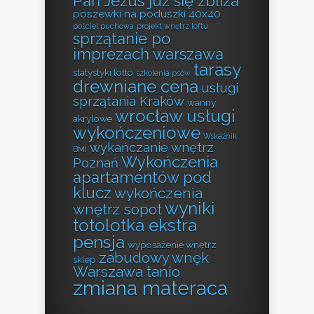
Pan Jezus już się zbliża
poszewki na poduszki 40x40
pościel puchowa
projekt wnętrz loftu
sprzątanie po
imprezach warszawa
tarasy
statystyki lotto
szkolenia psów
drewniane cena
usługi
sprzątania Kraków
wanny
wrocław usługi
akrylowe
wykończeniowe
Wskaźnik
wykańczanie wnętrz
BMI
Wykończenia
Poznań
apartamentów pod
klucz
wykończenia
wyniki
wnętrz sopot
totolotka ekstra
pensja
wyposażenie wnętrz
zabudowy wnęk
sklep
Warszawa tanio
zmiana materaca