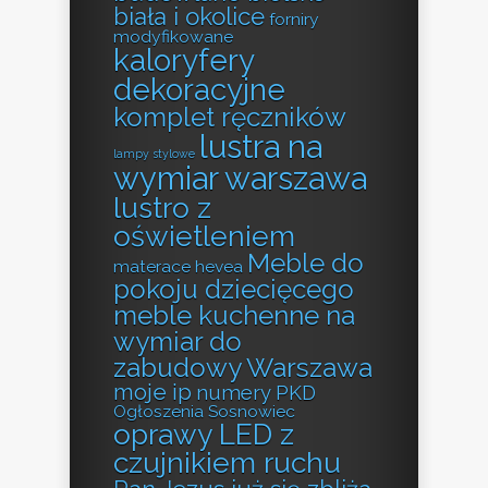
biała i okolice
forniry
modyfikowane
kaloryfery
dekoracyjne
komplet ręczników
lustra na
lampy stylowe
wymiar warszawa
lustro z
oświetleniem
Meble do
materace hevea
pokoju dziecięcego
meble kuchenne na
wymiar do
zabudowy Warszawa
moje ip
numery PKD
Ogłoszenia Sosnowiec
oprawy LED z
czujnikiem ruchu