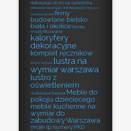
dekoracja stołu na sylwestra
dekoracje na okrągły stół
dekoracje z warzyw i
firmy
owoców na stół
budowlane bielsko
biała i okolice
forniry
modyfikowane
kaloryfery
dekoracyjne
komplet ręczników
lustra na
lampy stylowe
wymiar warszawa
lustro z
oświetleniem
Meble do
materace hevea
pokoju dziecięcego
meble kuchenne na
wymiar do
zabudowy Warszawa
moje ip
numery PKD