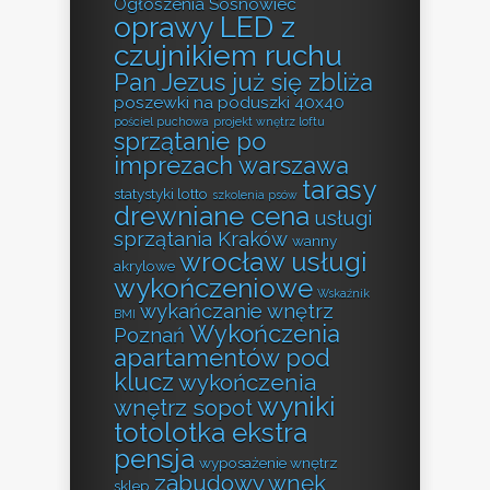
Ogłoszenia Sosnowiec
oprawy LED z
czujnikiem ruchu
Pan Jezus już się zbliża
poszewki na poduszki 40x40
pościel puchowa
projekt wnętrz loftu
sprzątanie po
imprezach warszawa
tarasy
statystyki lotto
szkolenia psów
drewniane cena
usługi
sprzątania Kraków
wanny
wrocław usługi
akrylowe
wykończeniowe
Wskaźnik
wykańczanie wnętrz
BMI
Wykończenia
Poznań
apartamentów pod
klucz
wykończenia
wyniki
wnętrz sopot
totolotka ekstra
pensja
wyposażenie wnętrz
zabudowy wnęk
sklep