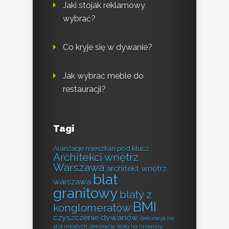
Jaki stojak reklamowy
wybrać?
Co kryje się w dywanie?
Jak wybrać meble do
restauracji?
Tagi
Aranżacje mieszkań pod klucz
Architekci wnętrz
Warszawa
architekt wnętrz
blat
warszawa
granitowy
blaty z
BMI
konglomeratów
czyszczenie dywanów
dekoracja na
stół młodych
dekoracja stołu na imieniny