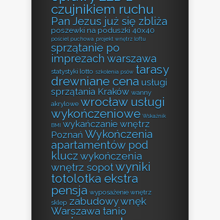
czujnikiem ruchu
Pan Jezus już się zbliża
poszewki na poduszki 40x40
pościel puchowa
projekt wnętrz loftu
sprzątanie po
imprezach warszawa
tarasy
statystyki lotto
szkolenia psów
drewniane cena
usługi
sprzątania Kraków
wanny
wrocław usługi
akrylowe
wykończeniowe
Wskaźnik
wykańczanie wnętrz
BMI
Wykończenia
Poznań
apartamentów pod
klucz
wykończenia
wyniki
wnętrz sopot
totolotka ekstra
pensja
wyposażenie wnętrz
zabudowy wnęk
sklep
Warszawa tanio