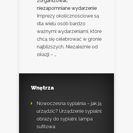
zorganizować
niezapomniane wydarzenie
Imprezy okolicznościowe są
dla wielu osób bardzo
ważnymi wydarzeniami, które
chcą się celebrować w gronie
najbliższych. Niezależnie od
okazji – …
Wnętrza
Nowoczesna sypialnia – jak ją
urządzić? Urządzenie sypialni:
obrazy do sypialni, lampa
sufitowa