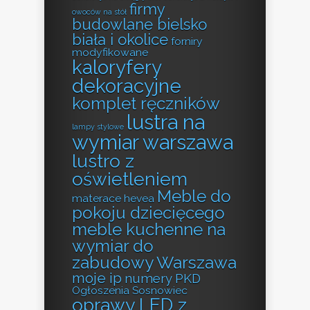
firmy
owoców na stół
budowlane bielsko
biała i okolice
forniry
modyfikowane
kaloryfery
dekoracyjne
komplet ręczników
lustra na
lampy stylowe
wymiar warszawa
lustro z
oświetleniem
Meble do
materace hevea
pokoju dziecięcego
meble kuchenne na
wymiar do
zabudowy Warszawa
moje ip
numery PKD
Ogłoszenia Sosnowiec
oprawy LED z