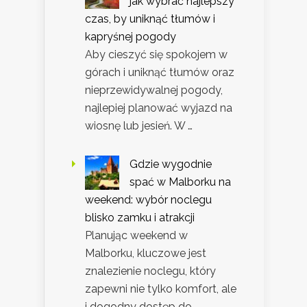
jak wybrać najlepszy
czas, by uniknąć tłumów i
kapryśnej pogody
Aby cieszyć się spokojem w
górach i uniknąć tłumów oraz
nieprzewidywalnej pogody,
najlepiej planować wyjazd na
wiosnę lub jesień. W …
Gdzie wygodnie
spać w Malborku na
weekend: wybór noclegu
blisko zamku i atrakcji
Planując weekend w
Malborku, kluczowe jest
znalezienie noclegu, który
zapewni nie tylko komfort, ale
i dogodny dostęp do