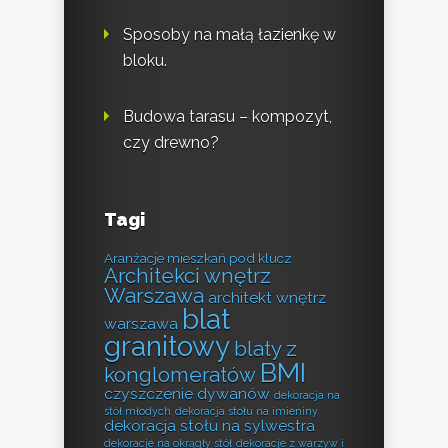
Sposoby na małą łazienkę w
bloku.
Budowa tarasu – kompozyt,
czy drewno?
Tagi
Aranżacje mieszkań pod klucz
Architekci wnętrz
Warszawa
architekt wnętrz
blat
warszawa
granitowy
blaty z
BMI
konglomeratów
czyszczenie dywanów
dekoracja na
stół młodych
dekoracja stołu na imieniny
dekoracja stołu na sylwestra
dekoracje na okrągły stół
dekoracje z warzyw i