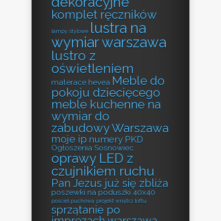
dekoracyjne
komplet ręczników
lustra na
lampy stylowe
wymiar warszawa
lustro z
oświetleniem
Meble do
materace hevea
pokoju dziecięcego
meble kuchenne na
wymiar do
zabudowy Warszawa
moje ip
numery PKD
Ogłoszenia Sosnowiec
oprawy LED z
czujnikiem ruchu
Pan Jezus już się zbliża
poszewki na poduszki 40x40
pościel puchowa
projekt wnętrz loftu
sprzątanie po
imprezach warszawa