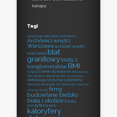
kanapę
Tagi
Aranżacje mieszkań pod klucz
Architekci wnętrz
Warszawa
architekt wnętrz
blat
warszawa
granitowy
blaty z
BMI
konglomeratów
czyszczenie dywanów
dekoracja na
stół młodych
dekoracja stołu na imieniny
dekoracja stołu na sylwestra
dekoracje na okrągły stół
dekoracje z warzyw i
firmy
owoców na stół
budowlane bielsko
biała i okolice
forniry
modyfikowane
kaloryfery