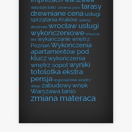
tarasy
statystyki lotto
szkolenia psów
drewniane cena
usługi
sprzątania Kraków
wanny
wrocław usługi
akrylowe
wykończeniowe
Wskaźnik
wykańczanie wnętrz
BMI
Wykończenia
Poznań
apartamentów pod
klucz
wykończenia
wyniki
wnętrz sopot
totolotka ekstra
pensja
wyposażenie wnętrz
zabudowy wnęk
sklep
Warszawa tanio
zmiana materaca