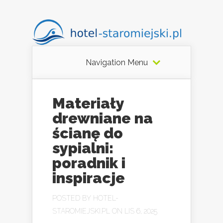
Navigation Menu
Materiały
drewniane na
ścianę do
sypialni:
poradnik i
inspiracje
POSTED BY
HOTEL-
STAROMIEJSKI.PL
ON LIS 6, 2025