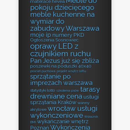
Meble do
materace hevea
pokoju dziecięcego
meble kuchenne na
wymiar do
zabudowy Warszawa
moje ip
numery PKD
Ogłoszenia Sosnowiec
oprawy LED z
czujnikiem ruchu
Pan Jezus już się zbliża
poszewki na poduszki 40x40
pościel puchowa
projekt wnętrz loftu
sprzątanie po
imprezach warszawa
tarasy
statystyki lotto
szkolenia psów
drewniane cena
usługi
sprzątania Kraków
wanny
wrocław usługi
akrylowe
wykończeniowe
Wskaźnik
wykańczanie wnętrz
BMI
Wykończenia
Poznań