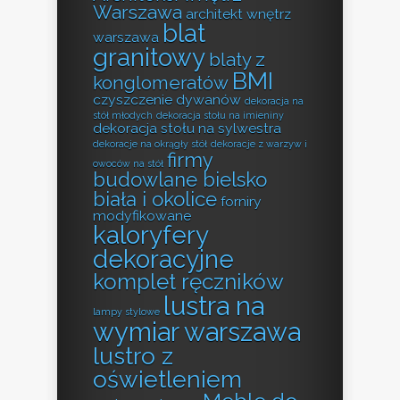
Warszawa
architekt wnętrz
blat
warszawa
granitowy
blaty z
BMI
konglomeratów
czyszczenie dywanów
dekoracja na
stół młodych
dekoracja stołu na imieniny
dekoracja stołu na sylwestra
dekoracje na okrągły stół
dekoracje z warzyw i
firmy
owoców na stół
budowlane bielsko
biała i okolice
forniry
modyfikowane
kaloryfery
dekoracyjne
komplet ręczników
lustra na
lampy stylowe
wymiar warszawa
lustro z
oświetleniem