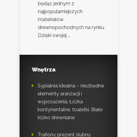
będąc jednym z
najpopularniejszych
materiałów
drewnopochodnych na rynku.
Dzięki swojej …
Wnętrza
Sypialnia idealna – niezbędne
elementy aranżacji i
wyposażenia. Łóżka
kontynentalne, toaletki. Białe
łóżko drewniane
Trafiony prezent ślubny