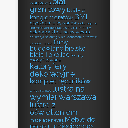
blat
warszawa
granitowy
blaty z
BMI
konglomeratów
czyszczenie dywanów
dekoracja na
stół młodych
dekoracja stołu na imieniny
dekoracja stołu na sylwestra
dekoracje na okrągły stół
dekoracje z warzyw i
firmy
owoców na stół
budowlane bielsko
biała i okolice
forniry
modyfikowane
kaloryfery
dekoracyjne
komplet ręczników
lustra na
lampy stylowe
wymiar warszawa
lustro z
oświetleniem
Meble do
materace hevea
pokoju dziecięcego