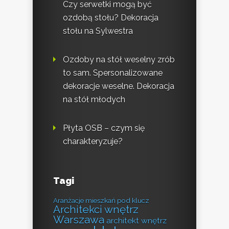
Czy serwetki mogą być
ozdobą stołu? Dekoracja
stołu na Sylwestra
Ozdoby na stół weselny zrób
to sam. Spersonalizowane
dekoracje weselne. Dekoracja
na stół młodych
Płyta OSB – czym się
charakteryzuje?
Tagi
Aranżacje mieszkań pod klucz
Architekci wnętrz
Warszawa
architekt wnętrz