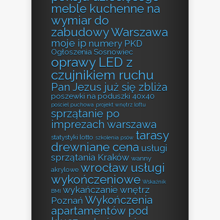
meble kuchenne na
wymiar do
zabudowy Warszawa
moje ip
numery PKD
Ogłoszenia Sosnowiec
oprawy LED z
czujnikiem ruchu
Pan Jezus już się zbliża
poszewki na poduszki 40x40
pościel puchowa
projekt wnętrz loftu
sprzątanie po
imprezach warszawa
tarasy
statystyki lotto
szkolenia psów
drewniane cena
usługi
sprzątania Kraków
wanny
wrocław usługi
akrylowe
wykończeniowe
Wskaźnik
wykańczanie wnętrz
BMI
Wykończenia
Poznań
apartamentów pod