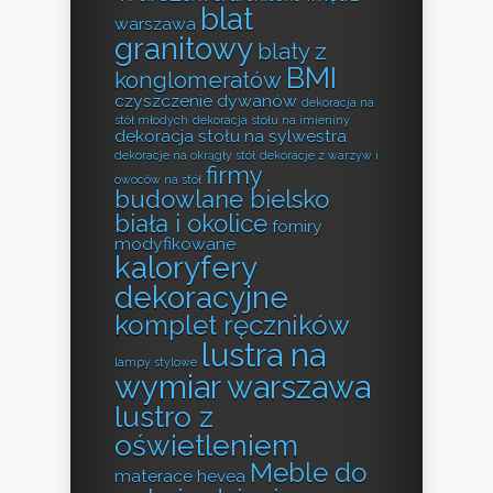
blat
warszawa
granitowy
blaty z
BMI
konglomeratów
czyszczenie dywanów
dekoracja na
stół młodych
dekoracja stołu na imieniny
dekoracja stołu na sylwestra
dekoracje na okrągły stół
dekoracje z warzyw i
firmy
owoców na stół
budowlane bielsko
biała i okolice
forniry
modyfikowane
kaloryfery
dekoracyjne
komplet ręczników
lustra na
lampy stylowe
wymiar warszawa
lustro z
oświetleniem
Meble do
materace hevea