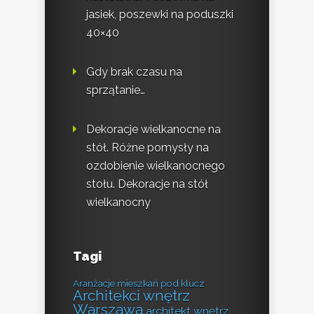
jasiek, poszewki na poduszki
40×40
Gdy brak czasu na
sprzątanie…
Dekoracje wielkanocne na
stół. Różne pomysły na
ozdobienie wielkanocnego
stołu. Dekoracje na stół
wielkanocny
Tagi
Aranżacje mieszkań pod klucz
Architekci wnętrz
Warszawa
architekt wnętrz