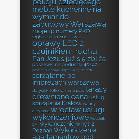
pokoju dziecięcego
meble kuchenne na
wymiar do
zabudowy Warszawa
moje ip
numery PKD
Ogłoszenia Sosnowiec
oprawy LED z
czujnikiem ruchu
Pan Jezus już się zbliża
poszewki na poduszki 40x40
pościel puchowa
projekt wnętrz loftu
sprzątanie po
imprezach warszawa
tarasy
statystyki lotto
szkolenia psów
drewniane cena
usługi
sprzątania Kraków
wanny
wrocław usługi
akrylowe
wykończeniowe
Wskaźnik
wykańczanie wnętrz
BMI
Wykończenia
Poznań
apartamentów pod