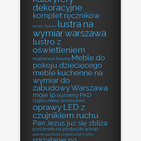
dekoracyjne
komplet ręczników
lustra na
lampy stylowe
wymiar warszawa
lustro z
oświetleniem
Meble do
materace hevea
pokoju dziecięcego
meble kuchenne na
wymiar do
zabudowy Warszawa
moje ip
numery PKD
Ogłoszenia Sosnowiec
oprawy LED z
czujnikiem ruchu
Pan Jezus już się zbliża
poszewki na poduszki 40x40
pościel puchowa
projekt wnętrz loftu
sprzątanie po