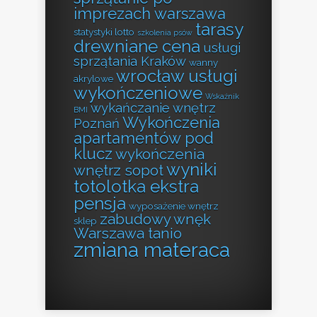
imprezach warszawa
tarasy
statystyki lotto
szkolenia psów
drewniane cena
usługi
sprzątania Kraków
wanny
wrocław usługi
akrylowe
wykończeniowe
Wskaźnik
wykańczanie wnętrz
BMI
Wykończenia
Poznań
apartamentów pod
klucz
wykończenia
wyniki
wnętrz sopot
totolotka ekstra
pensja
wyposażenie wnętrz
zabudowy wnęk
sklep
Warszawa tanio
zmiana materaca