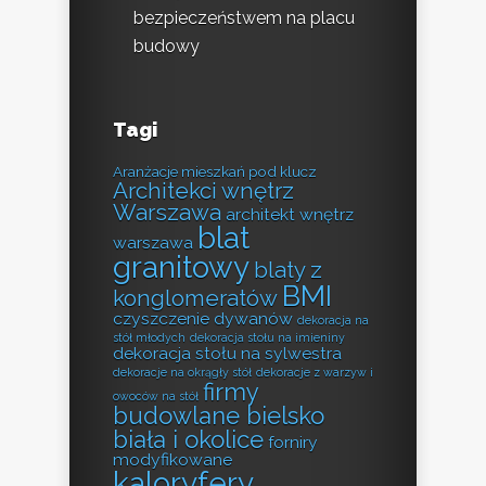
bezpieczeństwem na placu
budowy
Tagi
Aranżacje mieszkań pod klucz
Architekci wnętrz
Warszawa
architekt wnętrz
blat
warszawa
granitowy
blaty z
BMI
konglomeratów
czyszczenie dywanów
dekoracja na
stół młodych
dekoracja stołu na imieniny
dekoracja stołu na sylwestra
dekoracje na okrągły stół
dekoracje z warzyw i
firmy
owoców na stół
budowlane bielsko
biała i okolice
forniry
modyfikowane
kaloryfery