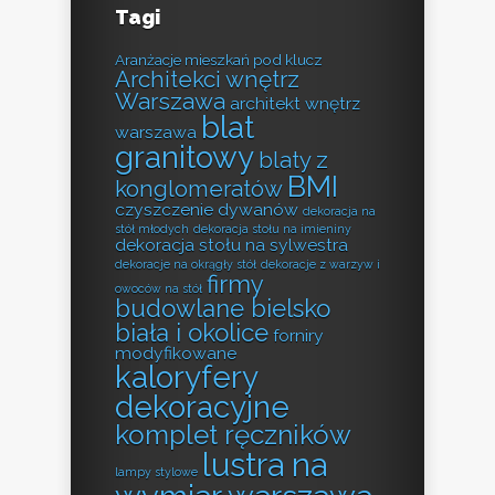
Tagi
Aranżacje mieszkań pod klucz
Architekci wnętrz
Warszawa
architekt wnętrz
blat
warszawa
granitowy
blaty z
BMI
konglomeratów
czyszczenie dywanów
dekoracja na
stół młodych
dekoracja stołu na imieniny
dekoracja stołu na sylwestra
dekoracje na okrągły stół
dekoracje z warzyw i
firmy
owoców na stół
budowlane bielsko
biała i okolice
forniry
modyfikowane
kaloryfery
dekoracyjne
komplet ręczników
lustra na
lampy stylowe