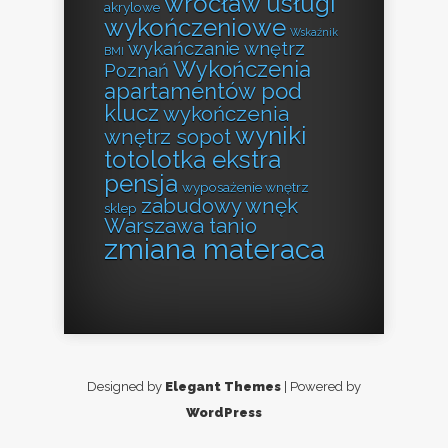
wrocław usługi
akrylowe
wykończeniowe
Wskaźnik
wykańczanie wnętrz
BMI
Wykończenia
Poznań
apartamentów pod
klucz
wykończenia
wyniki
wnętrz sopot
totolotka ekstra
pensja
wyposażenie wnętrz
zabudowy wnęk
sklep
Warszawa tanio
zmiana materaca
Designed by
Elegant Themes
| Powered by
WordPress