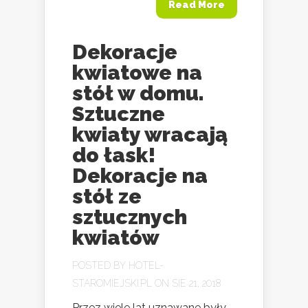
Read More
Dekoracje
kwiatowe na
stół w domu.
Sztuczne
kwiaty wracają
do łask!
Dekoracje na
stół ze
sztucznych
kwiatów
POSTED BY
HOTEL-
STAROMIEJSKI.PL
ON SIE 21, 2018
Przez wiele lat uznawane były