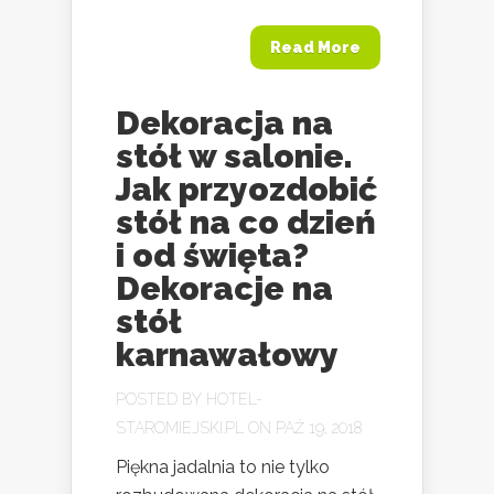
Read More
Dekoracja na
stół w salonie.
Jak przyozdobić
stół na co dzień
i od święta?
Dekoracje na
stół
karnawałowy
POSTED BY
HOTEL-
STAROMIEJSKI.PL
ON PAŹ 19, 2018
Piękna jadalnia to nie tylko