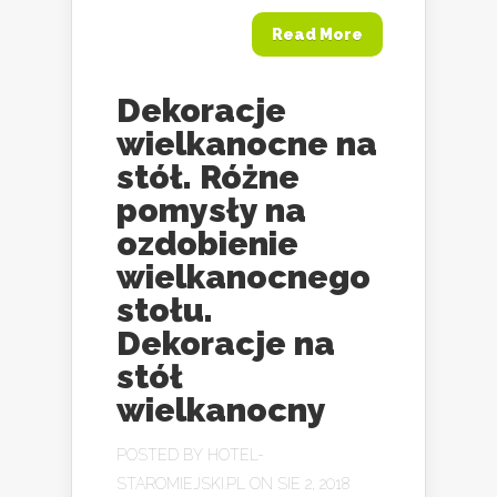
Read More
Dekoracje
wielkanocne na
stół. Różne
pomysły na
ozdobienie
wielkanocnego
stołu.
Dekoracje na
stół
wielkanocny
POSTED BY
HOTEL-
STAROMIEJSKI.PL
ON SIE 2, 2018