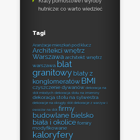
Kraty pomostowe i wyroby
hutnicze: co warto wiedzieć
Tagi
Aranżacje mieszkań pod klucz
Architekci wnętrz
Warszawa
architekt wnętrz
blat
warszawa
granitowy
blaty z
BMI
konglomeratów
czyszczenie dywanów
dekoracja na
stół młodych
dekoracja stołu na imieniny
dekoracja stołu na sylwestra
dekoracje na okrągły stół
dekoracje z warzyw i
firmy
owoców na stół
budowlane bielsko
biała i okolice
forniry
modyfikowane
kaloryfery