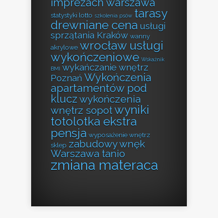
imprezach warszawa
tarasy
statystyki lotto
szkolenia psów
drewniane cena
usługi
sprzątania Kraków
wanny
wrocław usługi
akrylowe
wykończeniowe
Wskaźnik
wykańczanie wnętrz
BMI
Wykończenia
Poznań
apartamentów pod
klucz
wykończenia
wyniki
wnętrz sopot
totolotka ekstra
pensja
wyposażenie wnętrz
zabudowy wnęk
sklep
Warszawa tanio
zmiana materaca