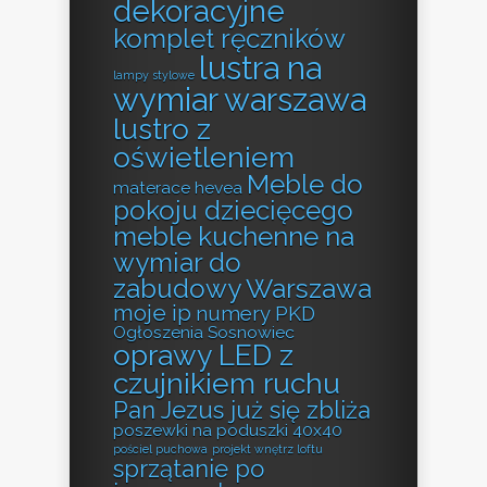
dekoracyjne
komplet ręczników
lustra na
lampy stylowe
wymiar warszawa
lustro z
oświetleniem
Meble do
materace hevea
pokoju dziecięcego
meble kuchenne na
wymiar do
zabudowy Warszawa
moje ip
numery PKD
Ogłoszenia Sosnowiec
oprawy LED z
czujnikiem ruchu
Pan Jezus już się zbliża
poszewki na poduszki 40x40
pościel puchowa
projekt wnętrz loftu
sprzątanie po