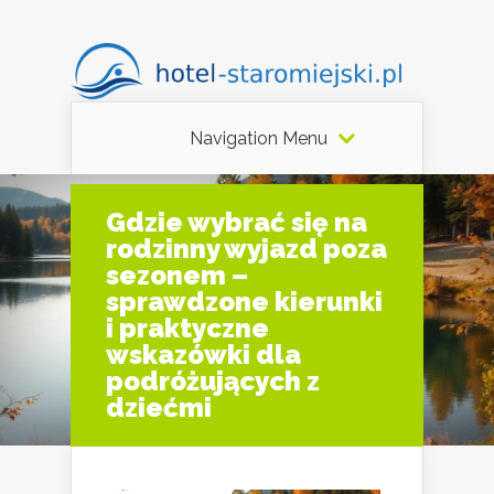
Navigation Menu
Gdzie wybrać się na
rodzinny wyjazd poza
sezonem –
sprawdzone kierunki
i praktyczne
wskazówki dla
podróżujących z
dziećmi