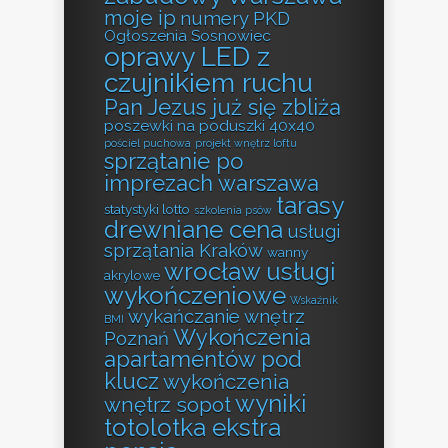
moje ip
numery PKD
Ogłoszenia Sosnowiec
oprawy LED z
czujnikiem ruchu
Pan Jezus już się zbliża
poszewki na poduszki 40x40
pościel puchowa
projekt wnętrz loftu
sprzątanie po
imprezach warszawa
tarasy
statystyki lotto
szkolenia psów
drewniane cena
usługi
sprzątania Kraków
wanny
wrocław usługi
akrylowe
wykończeniowe
Wskaźnik
wykańczanie wnętrz
BMI
Wykończenia
Poznań
apartamentów pod
klucz
wykończenia
wyniki
wnętrz sopot
totolotka ekstra