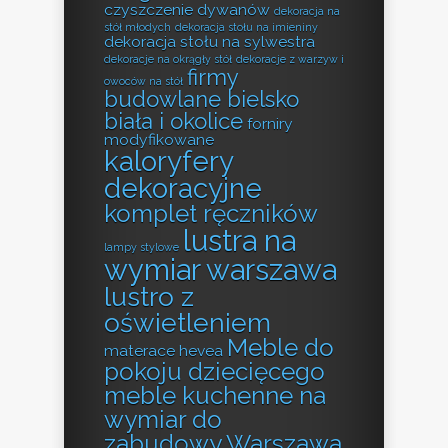
czyszczenie dywanów
dekoracja na
stół młodych
dekoracja stołu na imieniny
dekoracja stołu na sylwestra
dekoracje na okrągły stół
dekoracje z warzyw i
firmy
owoców na stół
budowlane bielsko
biała i okolice
forniry
modyfikowane
kaloryfery
dekoracyjne
komplet ręczników
lustra na
lampy stylowe
wymiar warszawa
lustro z
oświetleniem
Meble do
materace hevea
pokoju dziecięcego
meble kuchenne na
wymiar do
zabudowy Warszawa