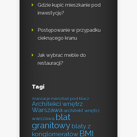
Gdzie kupić mieszkanie pod
inwestycję?
Postępowanie w przypadku
cieknącego kranu
Jak wybrać meble do
restauracji?
Tagi
Aranżacje mieszkań pod klucz
Architekci wnętrz
Warszawa
architekt wnętrz
blat
warszawa
granitowy
blaty z
BMI
konglomeratów