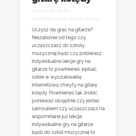
POSTED BY
HOTEL-
STAROMIEJSKI.PL
ON CZE 20, 2017
Uczysz się grać na gitarze?
Niezależnie od tego czy
uczęszczasz do szkoły
muzycznej bądź czy pobierasz
indywidualne lekcje gry na
gitarze to powinieneś wpisać
sobie w wyszukiwarkę
internetową chwyty na gitarę
kolędy. Powinieneś tak zrobić,
ponieważ obojętnie czy jesteś
samoukiem czy uczęszczasz na
wspomniane już lekcje
indywidualne gry na gitarze
bądź do szkól muzycznej to