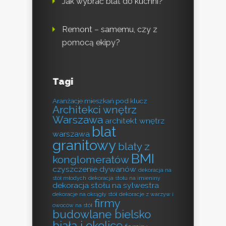
Jak wybrać blat do kuchni?
Remont – samemu, czy z
pomocą ekipy?
Tagi
Aranżacje mieszkań pod klucz
Architekci wnętrz
Warszawa
architekt wnętrz
blat
warszawa
granitowy
blaty z
BMI
konglomeratów
czyszczenie dywanów
dekoracja na
stół młodych
dekoracja stołu na imieniny
dekoracja stołu na sylwestra
dekoracje na okrągły stół
dekoracje z warzyw i
firmy
owoców na stół
budowlane bielsko
biała i okolice