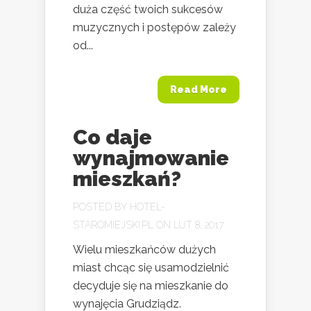
duża część twoich sukcesów
muzycznych i postępów zależy
od...
Read More
Co daje
wynajmowanie
mieszkań?
POSTED BY
HOTEL-
STAROMIEJSKI.PL
ON LUT 8, 2017
Wielu mieszkańców dużych
miast chcąc się usamodzielnić
decyduje się na mieszkanie do
wynajęcia Grudziądz.