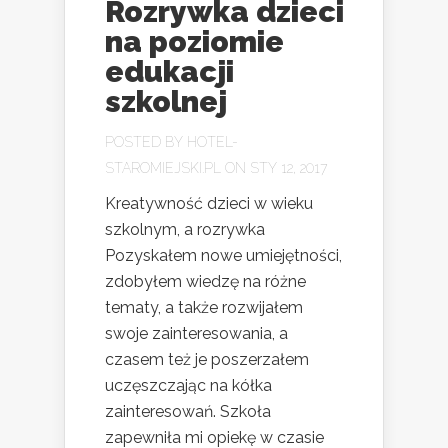
Rozrywka dzieci
na poziomie
edukacji
szkolnej
POSTED BY
HOTEL-
STAROMIEJSKI.PL
ON STY 12, 2017
Kreatywność dzieci w wieku
szkolnym, a rozrywka
Pozyskałem nowe umiejętności,
zdobyłem wiedzę na różne
tematy, a także rozwijałem
swoje zainteresowania, a
czasem też je poszerzałem
uczęszczając na kółka
zainteresowań. Szkoła
zapewniła mi opiekę w czasie