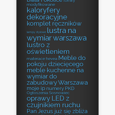
forniry
modyfikowane
kaloryfery
dekoracyjne
komplet ręczników
lustra na
lampy stylowe
wymiar warszawa
lustro z
oświetleniem
Meble do
materace hevea
pokoju dziecięcego
meble kuchenne na
wymiar do
zabudowy Warszawa
moje ip
numery PKD
Ogłoszenia Sosnowiec
oprawy LED z
czujnikiem ruchu
Pan Jezus już się zbliża